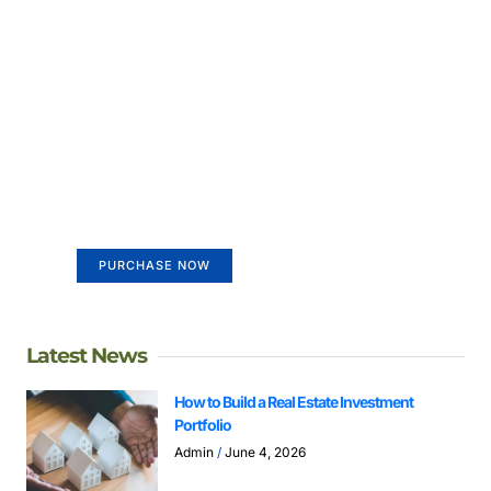
Create a new perspective on
life
Your Ads Here (365 x 270 area)
PURCHASE NOW
Latest News
How to Build a Real Estate Investment
Portfolio
Admin
June 4, 2026