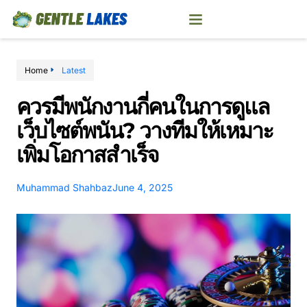
Home
Latest
ควรมีพนักงานกี่คนในการดูแล
เว็บไซต์พนัน? วางทีมให้เหมาะ
เพิ่มโอกาสสำเร็จ
Muhammad Shahbaz
June 4, 2025