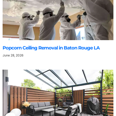
Popcorn Ceiling Removal in Baton Rouge LA
June 28, 2026