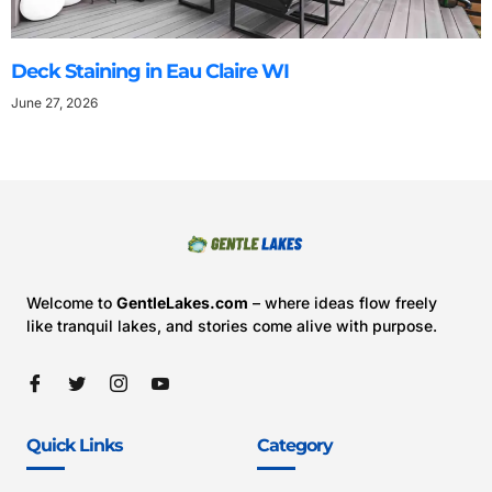
Deck Staining in Eau Claire WI
June 27, 2026
Welcome to
GentleLakes.com
– where ideas flow freely
like tranquil lakes, and stories come alive with purpose.
Quick Links
Category