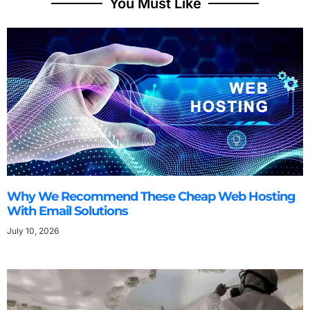
You Must Like
Why We Recommend These Cheap Web Hosting
With Email Solutions
July 10, 2026